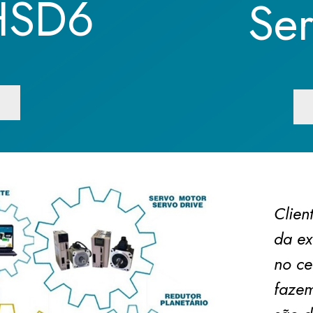
HSD6
Se
Clien
da ex
no ce
fazem