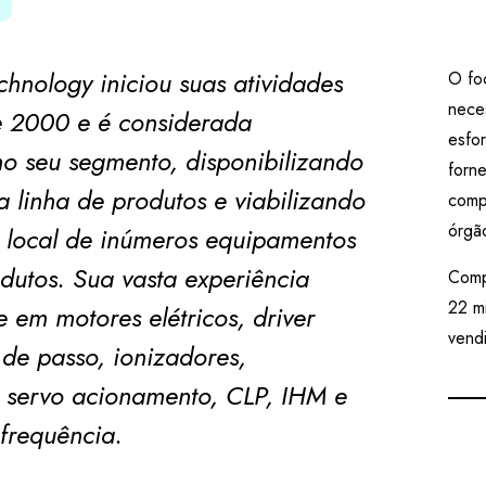
chnology iniciou suas atividades
O fo
nece
 2000 e é considerada
esfo
no seu segmento, disponibilizando
forn
 linha de produtos e viabilizando
comp
órgão
 local de inúmeros equipamentos
dutos. Sua vasta experiência
Comp
22 m
e em motores elétricos, driver
vend
de passo, ionizadores,
 servo acionamento, CLP, IHM e
 frequência.