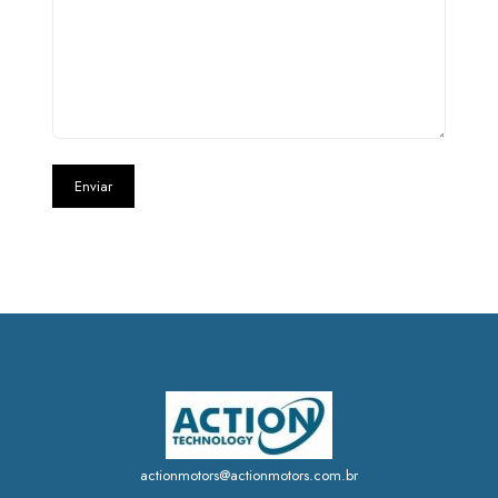
actionmotors@actionmotors.com.br