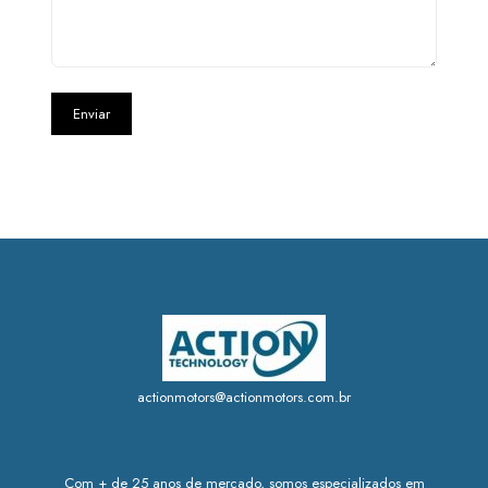
actionmotors@actionmotors.com.br
Com + de 25 anos de mercado, somos especializados em