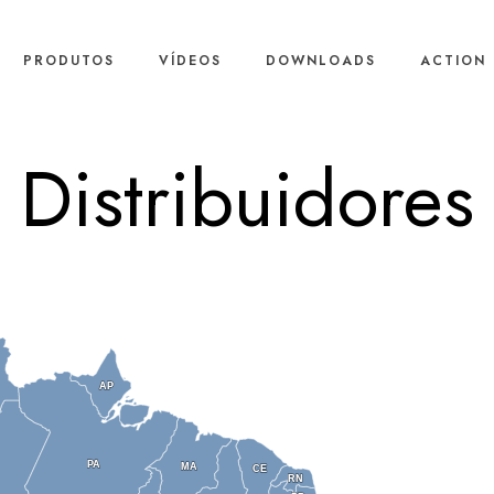
PRODUTOS
VÍDEOS
DOWNLOADS
ACTION 
Distribuidores
AP
AP
PA
PA
MA
MA
CE
CE
RN
RN