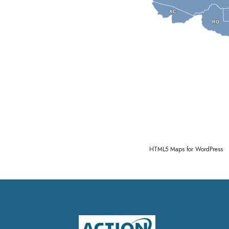
AC
AC
RO
RO
HTML5 Maps for WordPress