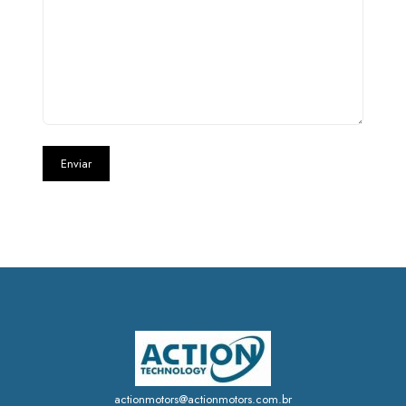
actionmotors@actionmotors.com.br